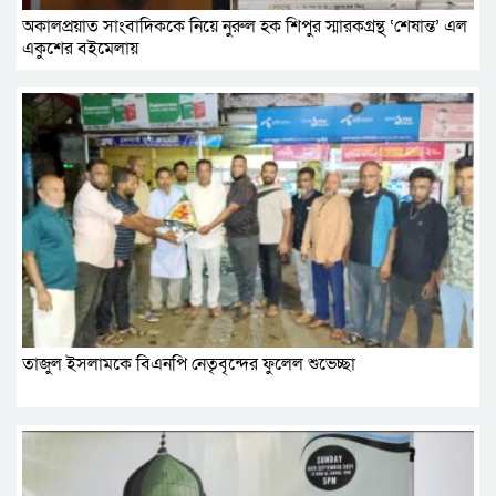
অকালপ্রয়াত সাংবাদিককে নিয়ে নুরুল হক শিপুর স্মারকগ্রন্থ ‘শেষান্ত’ এল
একুশের বইমেলায়
তাজুল ইসলামকে বিএনপি নেতৃবৃন্দের ফুলেল শুভেচ্ছা