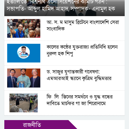
ইতালি’তে ‘বিশ্বনাথ এসোসিয়েশনের কমিটি গঠন :
মালয়েশিয়ার শ্রমবাজার খুলে গেছে, জানালেন
সভাপতি- আব্দুল হামিদ আহাদ, সম্পাদক- এনামুল হক
প্রবাসীকল্যান মন্ত্রী
আ. স. ম মাসুম ব্রিটেনে বাংলাদেশি সেরা
তামাবিল দিয়ে ১০ বাংলাদেশিকে ফেরত পাঠালো
সাংবাদিক
ভারত
সিলেটে গত ২৪ ঘণ্টায় ৪ জনের ডেঙ্গু শনাক্ত
কালের কন্ঠের যুক্তরাজ্য প্রতিনিধি হলেন
নুরুল হক শিপু
ড. সাজুর যুগান্তকারী গবেষণা:
এমআরআই স্ক্যানে কৃত্রিম বুদ্ধিমত্তার
ব্যবহার, পেলেন সম্মাননা
ফি লি স্তিনের সমর্থনে ও যুদ্ধ বন্ধের
দাবিতে মার্চফর গা জা শিরোনামে
বার্নেষ্টেবলে বিক্ষোভ মিছিল ও জনসভা
রাজনীতি