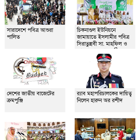
সারাদেশে পবিত্র আশুরা
চিকনাগুল ইউনিয়নে
পালিত
জামায়াতে ইসলামীর পবিত্র
সিরাতুন্নবী সা. মাহফিল ও
আলোচনা সভা অনুষ্ঠিত
দেশের জাতীয় বাজেটের
র‌্যাব মহাপরিচালকের দায়িত্ব
ক্রমপুঞ্জি
নিলেন হারুন অর রশীদ