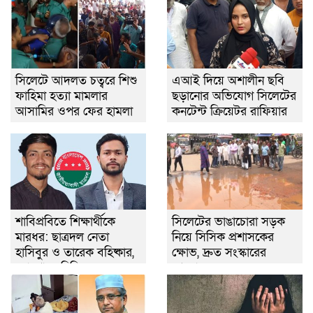
সিলেটে আদলত চত্বরে শিশু
এআই দিয়ে অশালীন ছবি
ফাহিমা হত্যা মামলার
ছড়ানোর অভিযোগ সিলেটের
আসামির ওপর ফের হামলা
কনটেন্ট ক্রিয়েটর রাফিয়ার
শাবিপ্রবিতে শিক্ষার্থীকে
সিলেটের ভাঙাচোরা সড়ক
মারধর: ছাত্রদল নেতা
নিয়ে সিসিক প্রশাসকের
হাসিবুর ও তারেক বহিষ্কার,
ক্ষোভ, দ্রুত সংস্কারের
ক্যাম্পাসে নিষিদ্ধ ২ বছর
আহ্বান