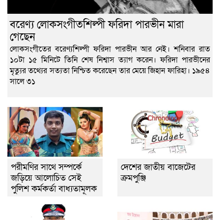
বরেণ্য লোকসংগীতশিল্পী ফরিদা পারভীন মারা
গেছেন
লোকসংগীতের বরেণ্যশিল্পী ফরিদা পারভীন আর নেই। শনিবার রাত
১০টা ১৫ মিনিটে তিনি শেষ নিশ্বাস ত্যাগ করেন। ফরিদা পারভীনের
মৃত্যুর তথ্যের সত্যতা নিশ্চিত করেছেন তার মেয়ে জিহান ফারিহা। ১৯৫৪
সালে ৩১
পরীমণির সাথে সম্পর্কে
দেশের জাতীয় বাজেটের
জড়িয়ে আলোচিত সেই
ক্রমপুঞ্জি
পুলিশ কর্মকর্তা বাধ্যতামূলক
অবসরে