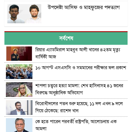
উপদেষ্টা আসিফ ও মাহফুজের পদত্যাগ
সর্বশেষ
রিয়ার এ্যাডমিরাল মাহবুব আলী খানের ৪২তম মৃত্যু
বার্ষিকী আজ
১০ আগস্ট এসএসসি ও সমমানের পরীক্ষার ফল প্রকাশ
শাপলা চত্বরে হত্যা মামলা: শেখ হাসিনাসহ ৪১ জনের
বিরুদ্ধে আনুষ্ঠানিক অভিযোগ
বিরোধীদলের পতন শুরু হয়েছে, ১১ দল এখন ৯ দলে
গিয়ে ঠেকেছে: রাশেদ খান
কে হতে পারেন পরবর্তী রাষ্ট্রপতি, আলোচনায় এক
আমলা