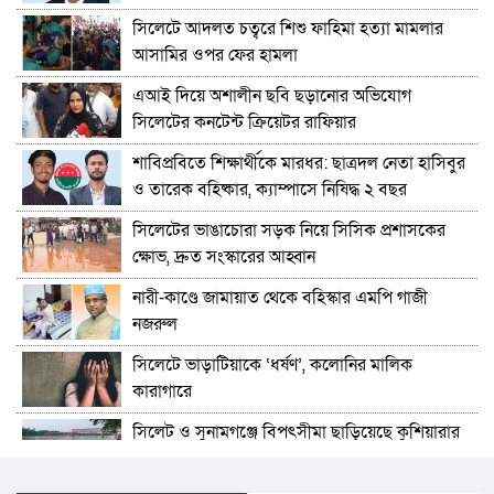
সিলেটে আদলত চত্বরে শিশু ফাহিমা হত্যা মামলার
আসামির ওপর ফের হামলা
এআই দিয়ে অশালীন ছবি ছড়ানোর অভিযোগ
সিলেটের কনটেন্ট ক্রিয়েটর রাফিয়ার
শাবিপ্রবিতে শিক্ষার্থীকে মারধর: ছাত্রদল নেতা হাসিবুর
ও তারেক বহিষ্কার, ক্যাম্পাসে নিষিদ্ধ ২ বছর
সিলেটের ভাঙাচোরা সড়ক নিয়ে সিসিক প্রশাসকের
ক্ষোভ, দ্রুত সংস্কারের আহ্বান
নারী-কাণ্ডে জামায়াত থেকে বহিস্কার এমপি গাজী
নজরুল
সিলেটে ভাড়াটিয়াকে ‘ধর্ষণ’, কলোনির মালিক
কারাগারে
সিলেট ও সুনামগঞ্জে বিপৎসীমা ছাড়িয়েছে কুশিয়ারার
পানি