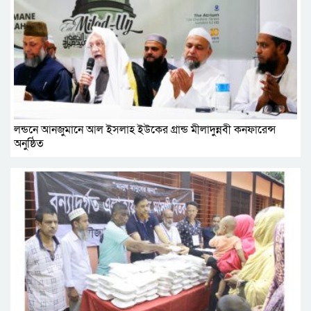
লন্ডনে আনজুমানে আল ইসলাহ ইউকের গ্রান্ড মীলাদুন্নবী কনফারেন্স
অনুষ্ঠিত