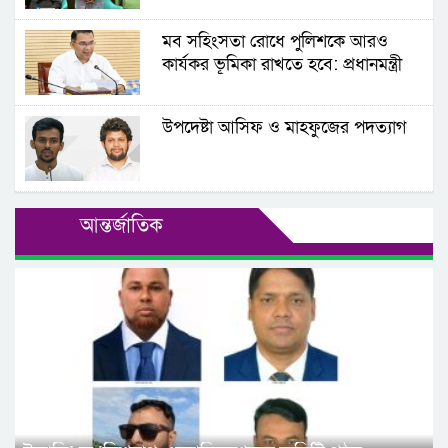
সমাবেশ ও মানববন্ধন
মব সহিংসতা রোধে পুলিশকে আরও
গোলাপগঞ্জে পিকআপ ভ্যানের ধাক্কায় অটোরিকশা যাত্রী
কার্যকর ভূমিকা রাখতে হবে: প্রধানমন্ত্রী
নিহত, স্ত্রী-সন্তান আহত
বিয়ানীবাজারে পুকুরে গোসল করতে যাওয়ায় মেয়েকে
উপদেষ্টা আসিফ ও মাহফুজের পদত্যাগ
‘কুপিয়ে হত্যা’ বাবার
সিলেটে বন্যা পরিস্থিতির অবনতি, স্থগিত হতে পারে
এইচএসসি পরীক্ষা
আন্তর্জাতিক
সিলেটে আকস্মিক বন্যার আশঙ্কা
ফের প্রকাশ্যে গণনা হবে শাহজালাল মাজারের
দানবাক্সের টাকা
সিলেট মহানগর বিএনপির ৫৭ সদস্যবিশিষ্ট উপদেষ্টা
কমিটি অনুমোদন
সিলেটে মার্কিন রাষ্ট্রদূত: ঘুরে দেখলেন কিনব্রিজ, খেলেন
সাত রঙের চা