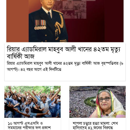
রিয়ার এ্যাডমিরাল মাহবুব আলী খানের ৪২তম মৃত্যু
বার্ষিকী আজ
রিয়ার এ্যাডমিরাল মাহবুব আলী খানের ৪২তম মৃত্যু বার্ষিকী আজ বৃহস্পতিবার (৬
আগস্ট)। ৪২ বছর আগে এই দিনটিতে
১০ আগস্ট এসএসসি ও
শাপলা চত্বরে হত্যা মামলা: শেখ
সমমানের পরীক্ষার ফল প্রকাশ
হাসিনাসহ ৪১ জনের বিরুদ্ধে