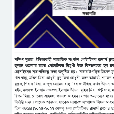
দক্ষিণ সুরমা ঐতিহ্যবাহী সামাজিক সংগঠন গোটাটিকর ব্রাদার্
জুলাই শুক্রবার রাতে গোটাটিকর দ্বিমুখী উচ্চ বিদ্যালয়ের হল 
হোসাইনের সভাপতিত্বে সভা অনুষ্ঠিত হয়।
সভায় উপস্থিত ছিলেন মু
খান বাচ্চু, মতিন মিয়া চৌধুরী, চুনু মিয়া চৌধুরী, মদন আচার্য্য, শ্য
মুকুল, গিয়াস মিয়া, আব্দুল মোমিন বাচ্চু, রিয়াজ উদ্দিন, ফখর উদ্দি
মইন, নজরুল ইসলাম নজরুল, ইসলাম উদ্দিন, মুহিব মিয়া, ঝন্টু দেব, হ
রিপন মিয়া, সোহেল আহমদ, ফয়সল আহমদ। সভায় অন্যান্যের মধ্যে উ
নির্বাহী সদস্য লায়েক আহমদ, সাবেক সাধারণ সম্পাদক লিমন আহমদ স
তিন বছরের (২০২৪-২০২৭ সেশন) জন্য গোটাটিকর ব্রাদার্স ক্লাবের ২১