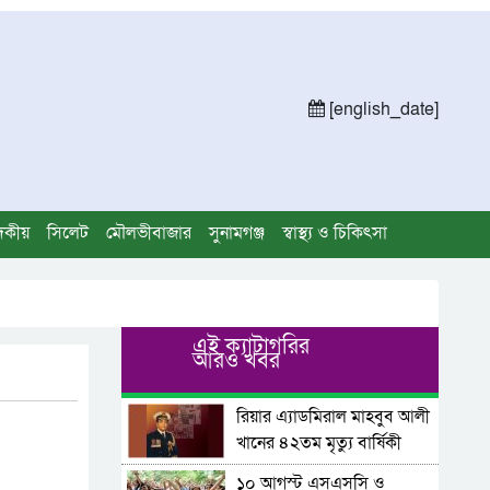
[english_date]
দকীয়
সিলেট
মৌলভীবাজার
সুনামগঞ্জ
স্বাস্থ্য ও চিকিৎসা
এই ক্যাটাগরির
আরও খবর
রিয়ার এ্যাডমিরাল মাহবুব আলী
খানের ৪২তম মৃত্যু বার্ষিকী
আজ
১০ আগস্ট এসএসসি ও