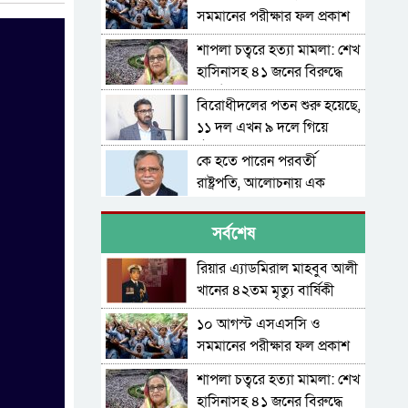
সমমানের পরীক্ষার ফল প্রকাশ
শাপলা চত্বরে হত্যা মামলা: শেখ
হাসিনাসহ ৪১ জনের বিরুদ্ধে
আনুষ্ঠানিক অভিযোগ
বিরোধীদলের পতন শুরু হয়েছে,
১১ দল এখন ৯ দলে গিয়ে
ঠেকেছে: রাশেদ খান
কে হতে পারেন পরবর্তী
রাষ্ট্রপতি, আলোচনায় এক
আমলা
সিলেটে আদলত চত্বরে শিশু
সর্বশেষ
ফাহিমা হত্যা মামলার আসামির
ওপর ফের হামলা
রিয়ার এ্যাডমিরাল মাহবুব আলী
এআই দিয়ে অশালীন ছবি
খানের ৪২তম মৃত্যু বার্ষিকী
ছড়ানোর অভিযোগ সিলেটের
আজ
কনটেন্ট ক্রিয়েটর রাফিয়ার
১০ আগস্ট এসএসসি ও
শাবিপ্রবিতে শিক্ষার্থীকে মারধর:
সমমানের পরীক্ষার ফল প্রকাশ
ছাত্রদল নেতা হাসিবুর ও তারেক
বহিষ্কার, ক্যাম্পাসে নিষিদ্ধ ২
শাপলা চত্বরে হত্যা মামলা: শেখ
সিলেটের ভাঙাচোরা সড়ক নিয়ে
বছর
হাসিনাসহ ৪১ জনের বিরুদ্ধে
সিসিক প্রশাসকের ক্ষোভ, দ্রুত