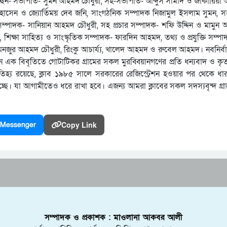
ণ হচ্ছেন- সভাপতি- সুমন আহমদ চৌধুরী, সহ-সভাপতি- আব্দুস সামাদ ও জাকারিয়
োসেন ও জ্যোর্তিময় দেব জনি, সাংগঠনিক সম্পাদক নিজামুল ইসলাম সুমন, 
্পাদক- সানিয়ান আহমদ চৌধুরী, সহ প্রচার সম্পাদক- শফি উদ্দিন ও মামুন আ
্ষা সাহিত্য ও সাংস্কৃতিক সম্পাদক- ফারদিন আহমদ, তথ্য ও প্রযুক্তি সম্পাদক
য-মনজুর আহমদ চৌধুরী, রিংকু আচার্য্য, খালেদ আহমদ ও রুবেল আহমদ। নবনির্ব
 বিবৃতিতে গোটাটিকর গ্রামের সকল মুরব্বিয়ানগণের প্রতি ধন্যবাদ ও কৃতজ
িহ্য রয়েছে, ক্লাব ১৯৮৫ সালে সরকারের রেজিস্ট্রেশন হওয়ার পর থেকে ধা
ে যাচ্ছে। যা আগামীতেও ধরে রাখা হবে। এজন্য আমরা ক্লাবের সকল সদস্যবৃন্দ গ
Copy Link
Messenger
সম্পাদক ও প্রকাশক : মাওলানা আকবর আলী