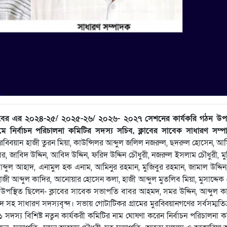
স ক্লাবের এর ২০২৪-২৫/ ২০২৫-২৬/ ২০২৬- ২০২৭ সেশনের কার্যকরি গঠন উ
রুমে নির্বাচন পরিচালনা কমিটির সদস্য সচিব, ক্লাবের সাবেক সাধারণ সম্
রব্বিয়ান হাজী তুরন মিয়া, কাউন্সিলর আব্দুল জলিল নজরুল, ছদরুল হোসেন, আ
ামল ধর, জাবিদ উদ্দিন, আবিদ উদ্দিন, ফরিদ উদ্দিন চৌধুরী, নজরুল ইসলাম চৌধুরী, ম
ন, আব্দুল আহাদ, এনামুল হক এনাম, আমিনুর রহমান, মুজিবুর রহমান, জামাল উদ্দিন
াজী আব্দুল কাদির, আনোয়ার হোসেন কলা, হাজী আব্দুল মুতলিব মিয়া, মুসাদ্দেক হ
পস্থিত ছিলেন- ক্লাবের সাবেক সভাপতি বাবর আহমদ, সমর উদ্দিন, আব্দুল ক
হ সাধারণ সদস্যবৃন্দ। সভায় গোটাটিকর গ্রামের মুরব্বিয়ানগণের সর্বসম্মতি
 সদস্য বিশিষ্ট নতুন কার্যকরী কমিটির নাম ঘোষণা করেন নির্বাচন পরিচালনা 