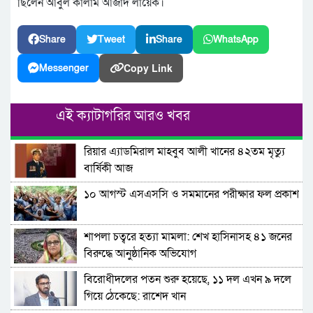
ছিলেন আবুল কালাম আজাদ লায়েক।
Share
Tweet
Share
WhatsApp
Copy Link
Messenger
এই ক্যাটাগরির আরও খবর
রিয়ার এ্যাডমিরাল মাহবুব আলী খানের ৪২তম মৃত্যু
বার্ষিকী আজ
১০ আগস্ট এসএসসি ও সমমানের পরীক্ষার ফল প্রকাশ
শাপলা চত্বরে হত্যা মামলা: শেখ হাসিনাসহ ৪১ জনের
বিরুদ্ধে আনুষ্ঠানিক অভিযোগ
বিরোধীদলের পতন শুরু হয়েছে, ১১ দল এখন ৯ দলে
গিয়ে ঠেকেছে: রাশেদ খান