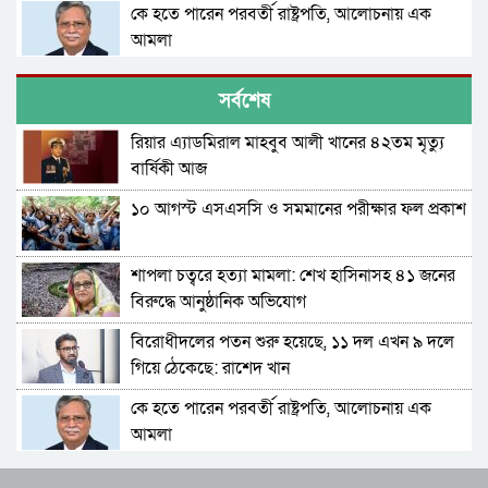
কে হতে পারেন পরবর্তী রাষ্ট্রপতি, আলোচনায় এক
আমলা
সিলেটে আদলত চত্বরে শিশু ফাহিমা হত্যা মামলার
সর্বশেষ
আসামির ওপর ফের হামলা
রিয়ার এ্যাডমিরাল মাহবুব আলী খানের ৪২তম মৃত্যু
এআই দিয়ে অশালীন ছবি ছড়ানোর অভিযোগ
বার্ষিকী আজ
সিলেটের কনটেন্ট ক্রিয়েটর রাফিয়ার
১০ আগস্ট এসএসসি ও সমমানের পরীক্ষার ফল প্রকাশ
শাবিপ্রবিতে শিক্ষার্থীকে মারধর: ছাত্রদল নেতা হাসিবুর
ও তারেক বহিষ্কার, ক্যাম্পাসে নিষিদ্ধ ২ বছর
শাপলা চত্বরে হত্যা মামলা: শেখ হাসিনাসহ ৪১ জনের
সিলেটের ভাঙাচোরা সড়ক নিয়ে সিসিক প্রশাসকের
বিরুদ্ধে আনুষ্ঠানিক অভিযোগ
ক্ষোভ, দ্রুত সংস্কারের আহ্বান
বিরোধীদলের পতন শুরু হয়েছে, ১১ দল এখন ৯ দলে
নারী-কাণ্ডে জামায়াত থেকে বহিস্কার এমপি গাজী
গিয়ে ঠেকেছে: রাশেদ খান
নজরুল
কে হতে পারেন পরবর্তী রাষ্ট্রপতি, আলোচনায় এক
সিলেটে ভাড়াটিয়াকে ‘ধর্ষণ’, কলোনির মালিক
আমলা
কারাগারে
সিলেটে আদলত চত্বরে শিশু ফাহিমা হত্যা মামলার
সিলেট ও সুনামগঞ্জে বিপৎসীমা ছাড়িয়েছে কুশিয়ারার