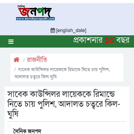
[english_date]
প্রকাশনার
১০
বছর
রাজনীতি
সাবেক কাউন্সিলর লায়েককে রিমান্ডে নিতে চায় পুলিশ,
আদালত চত্বরে কিল-ঘুষি
সাবেক কাউন্সিলর লায়েককে রিমান্ডে
নিতে চায় পুলিশ, আদালত চত্বরে কিল-
ঘুষি
দৈনিক জনপদ