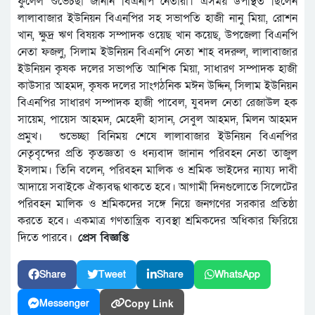
ফুলেল শুভেচছা জানান বিএনপি নেতারা। এসময় উপস্থিত ছিলেন
লালাবাজার ইউনিয়ন বিএনপির সহ সভাপতি হাজী নানু মিয়া, রোশন
খান, ক্ষুদ্র ঋণ বিষয়ক সম্পাদক ওয়েছ খান কয়েছ, উপজেলা বিএনপি
নেতা ফজলু, সিলাম ইউনিয়ন বিএনপি নেতা শাহ বদরুল, লালাবাজার
ইউনিয়ন কৃষক দলের সভাপতি আশিক মিয়া, সাধারণ সম্পাদক হাজী
কাউসার আহমদ, কৃষক দলের সাংগঠনিক মঈন উদ্দিন, সিলাম ইউনিয়ন
বিএনপির সাধারণ সম্পাদক হাজী পাবেল, যুবদল নেতা রেজাউল হক
সায়েম, পায়েস আহমদ, মেহেদী হাসান, সেবুল আহমদ, মিলন আহমদ
প্রমুখ। শুভেচ্ছা বিনিময় শেষে লালাবাজার ইউনিয়ন বিএনপির
নেতৃবৃন্দের প্রতি কৃতজ্ঞতা ও ধন্যবাদ জানান পরিবহন নেতা তাজুল
ইসলাম। তিনি বলেন, পরিবহন মালিক ও শ্রমিক ভাইদের ন্যায্য দাবী
আদায়ে সবাইকে ঐক্যবদ্ধ থাকতে হবে। আগামী দিনগুলোতে সিলেটের
পরিবহন মালিক ও শ্রমিকদের সঙ্গে নিয়ে জনগণের সরকার প্রতিষ্ঠা
করতে হবে। একমাত্র গণতান্ত্রিক ব্যবস্থা শ্রমিকদের অধিকার ফিরিয়ে
দিতে পারবে।
প্রেস বিজ্ঞপ্তি
Share
Tweet
Share
WhatsApp
Copy Link
Messenger