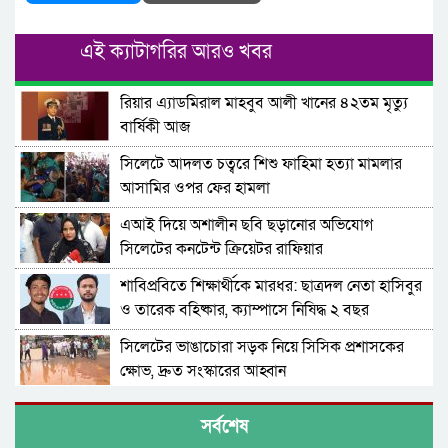
এই ক্যাটাগরির আরও খবর
রিয়ার এ্যাডমিরাল মাহবুব আলী খানের ৪২তম মৃত্যু
বার্ষিকী আজ
সিলেটে আদলত চত্বরে শিশু ফাহিমা হত্যা মামলার
আসামির ওপর ফের হামলা
এআই দিয়ে অশালীন ছবি ছড়ানোর অভিযোগ
সিলেটের কনটেন্ট ক্রিয়েটর রাফিয়ার
শাবিপ্রবিতে শিক্ষার্থীকে মারধর: ছাত্রদল নেতা হাসিবুর
ও তারেক বহিষ্কার, ক্যাম্পাসে নিষিদ্ধ ২ বছর
সিলেটের ভাঙাচোরা সড়ক নিয়ে সিসিক প্রশাসকের
ক্ষোভ, দ্রুত সংস্কারের আহ্বান
নারী-কাণ্ডে জামায়াত থেকে বহিস্কার এমপি গাজী
সর্বশেষ
নজরুল