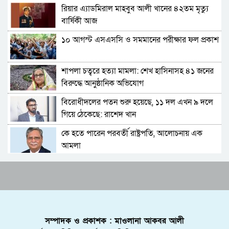
রিয়ার এ্যাডমিরাল মাহবুব আলী খানের ৪২তম মৃত্যু
সিলেটে ভাড়াটিয়াকে ‘ধর্ষণ’, কলোনির মালিক
বার্ষিকী আজ
কারাগারে
১০ আগস্ট এসএসসি ও সমমানের পরীক্ষার ফল প্রকাশ
সিলেট ও সুনামগঞ্জে বিপৎসীমা ছাড়িয়েছে কুশিয়ারার
পানি
শাপলা চত্বরে হত্যা মামলা: শেখ হাসিনাসহ ৪১ জনের
কানাইঘাটের অবসরপ্রাপ্ত প্রধান শিক্ষক আব্দুল লতিফ
বিরুদ্ধে আনুষ্ঠানিক অভিযোগ
মারা গেছেন
বিরোধীদলের পতন শুরু হয়েছে, ১১ দল এখন ৯ দলে
প্রাণ ফিরে পাচ্ছে সিলেট নগরের আরেকটি পুকুর
গিয়ে ঠেকেছে: রাশেদ খান
কে হতে পারেন পরবর্তী রাষ্ট্রপতি, আলোচনায় এক
এমসি কলেজে ধর্ষণ : ৬ বছর পর কারাগার থেকে মুক্ত
আমলা
খালাস পাওয়া ৪ ছাত্রলীগ নেতা
সিলেটে আদলত চত্বরে শিশু ফাহিমা হত্যা মামলার
টিলাগড়ের ‘ত্রাস’ ছিলেন সাইফুর, ধর্ষণকান্ডের পর
আসামির ওপর ফের হামলা
ভারত পালাতে চেয়েছিলেন
এআই দিয়ে অশালীন ছবি ছড়ানোর অভিযোগ
এমসি কলেজে ধর্ষণ: সাইফুরের মৃত্যুদণ্ড, ৩ জনের
সিলেটের কনটেন্ট ক্রিয়েটর রাফিয়ার
যাবজ্জীবন, ৪ জন খালাস
সম্পাদক ও প্রকাশক : মাওলানা আকবর আলী
শাবিপ্রবিতে শিক্ষার্থীকে মারধর: ছাত্রদল নেতা হাসিবুর
এমসি কলেজে সংঘবদ্ধ ধর্ষণ: রায়ে সন্তুষ্ট নয়