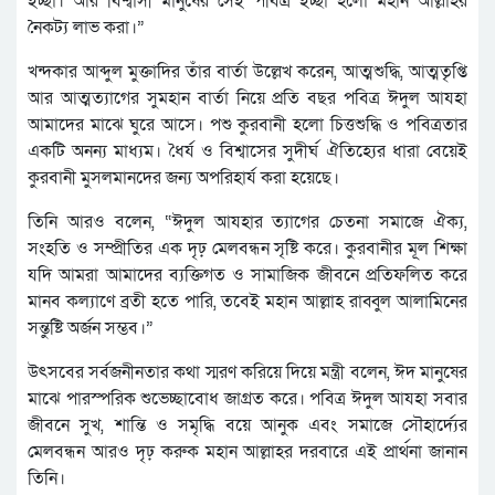
ইচ্ছা। আর বিশ্বাসী মানুষের সেই পবিত্র ইচ্ছা হলো মহান আল্লাহর
নৈকট্য লাভ করা।”
খন্দকার আব্দুল মুক্তাদির তাঁর বার্তা উল্লেখ করেন, আত্মশুদ্ধি, আত্মতৃপ্তি
আর আত্মত্যাগের সুমহান বার্তা নিয়ে প্রতি বছর পবিত্র ঈদুল আযহা
আমাদের মাঝে ঘুরে আসে। পশু কুরবানী হলো চিত্তশুদ্ধি ও পবিত্রতার
একটি অনন্য মাধ্যম। ধৈর্য ও বিশ্বাসের সুদীর্ঘ ঐতিহ্যের ধারা বেয়েই
কুরবানী মুসলমানদের জন্য অপরিহার্য করা হয়েছে।
তিনি আরও বলেন, “ঈদুল আযহার ত্যাগের চেতনা সমাজে ঐক্য,
সংহতি ও সম্প্রীতির এক দৃঢ় মেলবন্ধন সৃষ্টি করে। কুরবানীর মূল শিক্ষা
যদি আমরা আমাদের ব্যক্তিগত ও সামাজিক জীবনে প্রতিফলিত করে
মানব কল্যাণে ব্রতী হতে পারি, তবেই মহান আল্লাহ রাব্বুল আলামিনের
সন্তুষ্টি অর্জন সম্ভব।”
উৎসবের সর্বজনীনতার কথা স্মরণ করিয়ে দিয়ে মন্ত্রী বলেন, ঈদ মানুষের
মাঝে পারস্পরিক শুভেচ্ছাবোধ জাগ্রত করে। পবিত্র ঈদুল আযহা সবার
জীবনে সুখ, শান্তি ও সমৃদ্ধি বয়ে আনুক এবং সমাজে সৌহার্দ্যের
মেলবন্ধন আরও দৃঢ় করুক মহান আল্লাহর দরবারে এই প্রার্থনা জানান
তিনি।