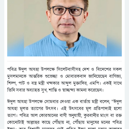
পবিত্র ঈদুল আযহা উপলক্ষে সিলেটবাসীসহ দেশ ও বিদেশের সকল
মুসলমানকে আন্তরিক শুভেচ্ছা ও মোবারকবাদ জানিয়েছেন বাণিজ্য,
শিল্প, পাট ও বস্ত্র মন্ত্রী খন্দকার আব্দুল মুক্তাদির, এমপি। একই সাথে
তিনি সবার অব্যাহত সুখ, শান্তি ও স্বাচ্ছন্দ্য কামনা করেছেন।
ঈদুল আযহা উপলক্ষে সোমবার দেওয়া এক বার্তায় মন্ত্রী বলেন, “ঈদুল
আযহা মূলত ত্যাগের উৎসব। এই উৎসবের মূল প্রতিপাদ্যই হলো
ত্যাগ। পবিত্র আল কোরআনের বাণী অনুযায়ী, কুরবানীর মাংস বা রক্ত
কোনোটাই আল্লাহর কাছে পৌঁছায় না, পৌঁছায় মানুষের মনের পবিত্র