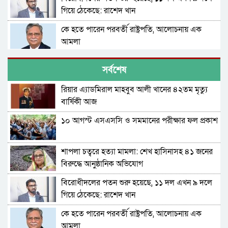
গিয়ে ঠেকেছে: রাশেদ খান
কে হতে পারেন পরবর্তী রাষ্ট্রপতি, আলোচনায় এক
আমলা
সিলেটে আদলত চত্বরে শিশু ফাহিমা হত্যা মামলার
সর্বশেষ
আসামির ওপর ফের হামলা
রিয়ার এ্যাডমিরাল মাহবুব আলী খানের ৪২তম মৃত্যু
এআই দিয়ে অশালীন ছবি ছড়ানোর অভিযোগ
বার্ষিকী আজ
সিলেটের কনটেন্ট ক্রিয়েটর রাফিয়ার
১০ আগস্ট এসএসসি ও সমমানের পরীক্ষার ফল প্রকাশ
শাবিপ্রবিতে শিক্ষার্থীকে মারধর: ছাত্রদল নেতা হাসিবুর
ও তারেক বহিষ্কার, ক্যাম্পাসে নিষিদ্ধ ২ বছর
শাপলা চত্বরে হত্যা মামলা: শেখ হাসিনাসহ ৪১ জনের
সিলেটের ভাঙাচোরা সড়ক নিয়ে সিসিক প্রশাসকের
বিরুদ্ধে আনুষ্ঠানিক অভিযোগ
ক্ষোভ, দ্রুত সংস্কারের আহ্বান
বিরোধীদলের পতন শুরু হয়েছে, ১১ দল এখন ৯ দলে
নারী-কাণ্ডে জামায়াত থেকে বহিস্কার এমপি গাজী
গিয়ে ঠেকেছে: রাশেদ খান
নজরুল
কে হতে পারেন পরবর্তী রাষ্ট্রপতি, আলোচনায় এক
সিলেটে ভাড়াটিয়াকে ‘ধর্ষণ’, কলোনির মালিক
আমলা
কারাগারে