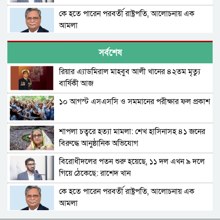
কে হতে পারেন পরবর্তী রাষ্ট্রপতি, আলোচনায় এক
আমলা
সিলেটে আদলত চত্বরে শিশু ফাহিমা হত্যা মামলার
সর্বশেষ
আসামির ওপর ফের হামলা
রিয়ার এ্যাডমিরাল মাহবুব আলী খানের ৪২তম মৃত্যু
এআই দিয়ে অশালীন ছবি ছড়ানোর অভিযোগ
বার্ষিকী আজ
সিলেটের কনটেন্ট ক্রিয়েটর রাফিয়ার
১০ আগস্ট এসএসসি ও সমমানের পরীক্ষার ফল প্রকাশ
শাবিপ্রবিতে শিক্ষার্থীকে মারধর: ছাত্রদল নেতা হাসিবুর
ও তারেক বহিষ্কার, ক্যাম্পাসে নিষিদ্ধ ২ বছর
শাপলা চত্বরে হত্যা মামলা: শেখ হাসিনাসহ ৪১ জনের
সিলেটের ভাঙাচোরা সড়ক নিয়ে সিসিক প্রশাসকের
বিরুদ্ধে আনুষ্ঠানিক অভিযোগ
ক্ষোভ, দ্রুত সংস্কারের আহ্বান
বিরোধীদলের পতন শুরু হয়েছে, ১১ দল এখন ৯ দলে
নারী-কাণ্ডে জামায়াত থেকে বহিস্কার এমপি গাজী
গিয়ে ঠেকেছে: রাশেদ খান
নজরুল
কে হতে পারেন পরবর্তী রাষ্ট্রপতি, আলোচনায় এক
সিলেটে ভাড়াটিয়াকে ‘ধর্ষণ’, কলোনির মালিক
আমলা
কারাগারে