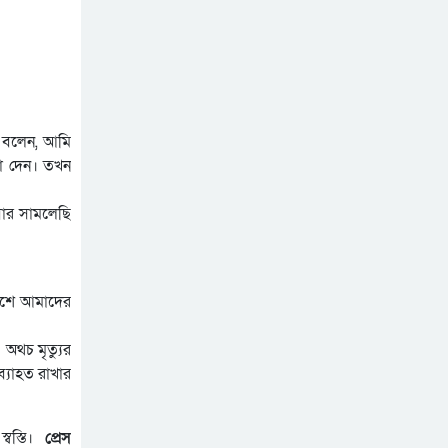
সিলেটে ভাড়াটিয়াকে ‘ধর্ষণ’,
কলোনির মালিক কারাগারে
সিলেট ও সুনামগঞ্জে বিপৎসীমা
ছাড়িয়েছে কুশিয়ারার পানি
কানাইঘাটের অবসরপ্রাপ্ত প্রধান
জা বলেন, আমি
শিক্ষক আব্দুল লতিফ মারা
কা দেন। তখন
গেছেন
প্রাণ ফিরে পাচ্ছে সিলেট নগরের
বার সামলেছি
আরেকটি পুকুর
এমসি কলেজে ধর্ষণ : ৬ বছর
পর কারাগার থেকে মুক্ত খালাস
পাওয়া ৪ ছাত্রলীগ নেতা
পাশে আমাদের
অথচ মৃত্যুর
্যাহত রাখার
্বস্তি।
প্রেস