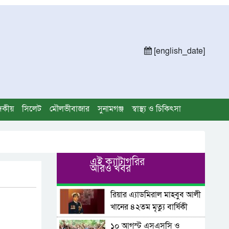
[english_date]
দকীয়
সিলেট
মৌলভীবাজার
সুনামগঞ্জ
স্বাস্থ্য ও চিকিৎসা
এই ক্যাটাগরির
আরও খবর
রিয়ার এ্যাডমিরাল মাহবুব আলী
খানের ৪২তম মৃত্যু বার্ষিকী
আজ
১০ আগস্ট এসএসসি ও