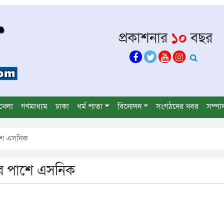
প্রকাশনার
১০
বছর
খেলা
গণমাধ্যম
ঢাকা
ধর্ম পাতা
বিনোদন
সংগঠনের খবর
সম্পা
াশে এসনিক
রের পাশে এসনিক