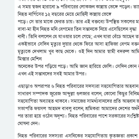
এ সময় স্বজন হারানো ৯ পরিবারের লোকজন কান্নায় ভেঙ্গে পড়েন। তা
নিহত নার্গিসের ১২ বছরের মেয়ে মোহিনী কান্নায় ভেঙ্গে
পড়ে। সে তার মাকে ফেরত চায়। তার এই বক্তব্যে উপস্থিত সকলের ম
বাবা-মা হীন নিহত মনি বেগমের তিন সন্তানকে নিয়ে এসেছিলেন বৃদ্ধা
নানী। তিনি বললেন যে যাওয়ার চলে গেছে; এখন যারা বেঁচে আছেন তা
একইভাবে সেদিন মৃত্যুর দুয়ার থেকে ফিরে আসা হাফিজা বেগম বক্তব্য
মৃত্যুকে দেখলাম খুব কাছ থেকে। ওই দিন আমার স্বামী বদরুল আমি
মিক্সার মেশিন
অনেকের উপর গড়িয়ে পড়ে। আমি জ্ঞান হারিয়ে ফেলি। সেদিন কোন রক
এখন এই সন্তানদের সবই আমার উপর।
এছাড়াও অপরাপর ৬ নিহত পরিবারের সদস্যরা সহযোগিতার আহবান
সাধারণ সম্পাদক জুরেজ আব্দুল্লা গুলজার বলেন, কোনো কিছুর বিনি
সহযোগিতা অব্যাহত থাকবে। সমাজের সামর্থ্যবানদের প্রতি আহ্বান 
সভাপতি ফয়সল আহমদ বাবলু বলেন, শ্রমিকরা আমাদের দেশের অর্থনীত
পর তারা হয়ে ওঠেন অদৃশ্য। নিহত পরিবারের পাশে সরকারের সংশ্লি
ঘোষনা দেন।
নিহত পরিবারের সদস্যরা এসনিকের সহযোগিতায় কৃতজ্ঞতা প্রকাশ