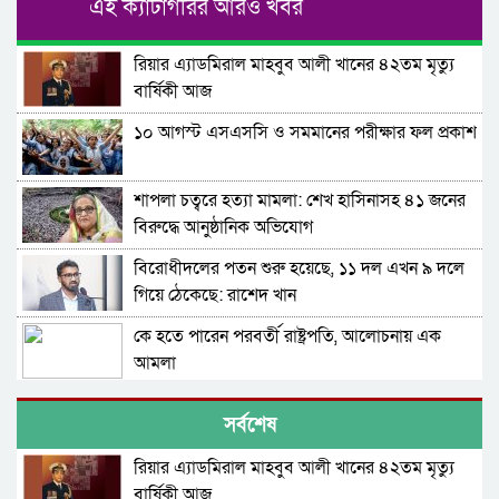
এই ক্যাটাগরির আরও খবর
রিয়ার এ্যাডমিরাল মাহবুব আলী খানের ৪২তম মৃত্যু
বার্ষিকী আজ
১০ আগস্ট এসএসসি ও সমমানের পরীক্ষার ফল প্রকাশ
শাপলা চত্বরে হত্যা মামলা: শেখ হাসিনাসহ ৪১ জনের
বিরুদ্ধে আনুষ্ঠানিক অভিযোগ
বিরোধীদলের পতন শুরু হয়েছে, ১১ দল এখন ৯ দলে
গিয়ে ঠেকেছে: রাশেদ খান
কে হতে পারেন পরবর্তী রাষ্ট্রপতি, আলোচনায় এক
আমলা
সিলেটে আদলত চত্বরে শিশু ফাহিমা হত্যা মামলার
সর্বশেষ
আসামির ওপর ফের হামলা
রিয়ার এ্যাডমিরাল মাহবুব আলী খানের ৪২তম মৃত্যু
এআই দিয়ে অশালীন ছবি ছড়ানোর অভিযোগ
বার্ষিকী আজ
সিলেটের কনটেন্ট ক্রিয়েটর রাফিয়ার