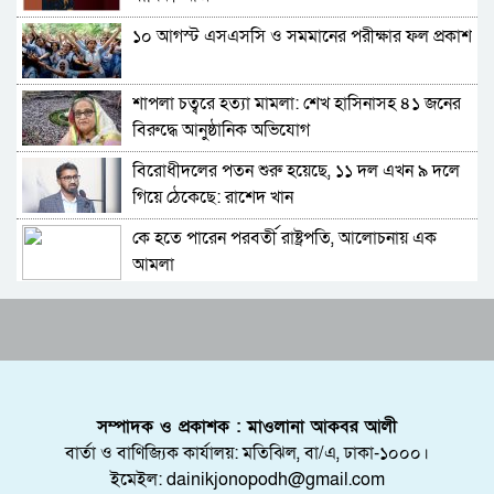
১০ আগস্ট এসএসসি ও সমমানের পরীক্ষার ফল প্রকাশ
শাবিপ্রবিতে শিক্ষার্থীকে মারধর: ছাত্রদল নেতা হাসিবুর
ও তারেক বহিষ্কার, ক্যাম্পাসে নিষিদ্ধ ২ বছর
শাপলা চত্বরে হত্যা মামলা: শেখ হাসিনাসহ ৪১ জনের
সিলেটের ভাঙাচোরা সড়ক নিয়ে সিসিক প্রশাসকের
বিরুদ্ধে আনুষ্ঠানিক অভিযোগ
ক্ষোভ, দ্রুত সংস্কারের আহ্বান
বিরোধীদলের পতন শুরু হয়েছে, ১১ দল এখন ৯ দলে
নারী-কাণ্ডে জামায়াত থেকে বহিস্কার এমপি গাজী
গিয়ে ঠেকেছে: রাশেদ খান
নজরুল
কে হতে পারেন পরবর্তী রাষ্ট্রপতি, আলোচনায় এক
সিলেটে ভাড়াটিয়াকে ‘ধর্ষণ’, কলোনির মালিক
আমলা
কারাগারে
সিলেটে আদলত চত্বরে শিশু ফাহিমা হত্যা মামলার
সিলেট ও সুনামগঞ্জে বিপৎসীমা ছাড়িয়েছে কুশিয়ারার
আসামির ওপর ফের হামলা
পানি
এআই দিয়ে অশালীন ছবি ছড়ানোর অভিযোগ
কানাইঘাটের অবসরপ্রাপ্ত প্রধান শিক্ষক আব্দুল লতিফ
সিলেটের কনটেন্ট ক্রিয়েটর রাফিয়ার
মারা গেছেন
সম্পাদক ও প্রকাশক : মাওলানা আকবর আলী
শাবিপ্রবিতে শিক্ষার্থীকে মারধর: ছাত্রদল নেতা হাসিবুর
প্রাণ ফিরে পাচ্ছে সিলেট নগরের আরেকটি পুকুর
বার্তা ও বাণিজ্যিক কার্যালয়: মতিঝিল, বা/এ, ঢাকা-১০০০।
ও তারেক বহিষ্কার, ক্যাম্পাসে নিষিদ্ধ ২ বছর
ইমেইল: dainikjonopodh@gmail.com