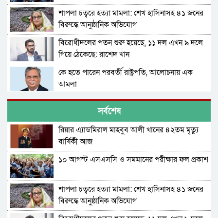
শাপলা চত্বরে হত্যা মামলা: শেখ হাসিনাসহ ৪১ জনের
বিরুদ্ধে আনুষ্ঠানিক অভিযোগ
বিরোধীদলের পতন শুরু হয়েছে, ১১ দল এখন ৯ দলে
গিয়ে ঠেকেছে: রাশেদ খান
কে হতে পারেন পরবর্তী রাষ্ট্রপতি, আলোচনায় এক
আমলা
সিলেটে আদলত চত্বরে শিশু ফাহিমা হত্যা মামলার
সর্বশেষ
আসামির ওপর ফের হামলা
রিয়ার এ্যাডমিরাল মাহবুব আলী খানের ৪২তম মৃত্যু
এআই দিয়ে অশালীন ছবি ছড়ানোর অভিযোগ
বার্ষিকী আজ
সিলেটের কনটেন্ট ক্রিয়েটর রাফিয়ার
১০ আগস্ট এসএসসি ও সমমানের পরীক্ষার ফল প্রকাশ
শাবিপ্রবিতে শিক্ষার্থীকে মারধর: ছাত্রদল নেতা হাসিবুর
ও তারেক বহিষ্কার, ক্যাম্পাসে নিষিদ্ধ ২ বছর
শাপলা চত্বরে হত্যা মামলা: শেখ হাসিনাসহ ৪১ জনের
সিলেটের ভাঙাচোরা সড়ক নিয়ে সিসিক প্রশাসকের
বিরুদ্ধে আনুষ্ঠানিক অভিযোগ
ক্ষোভ, দ্রুত সংস্কারের আহ্বান